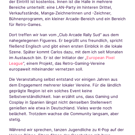
der Eintritt ist kostenlos. Innen ist die Halle in mehrere
Bereiche unterteilt: eine LAN-Party im hinteren Drittel,
Verkaufsstände, Manga-Zeichnerinnen und -Zeichner,
Bühnenprogramm, ein kleiner Arcade-Bereich und ein Bereich
für Retro-Games.
Dort treffen wir Ivan vom „Club Arcade Rally Sud“ aus dem
nahegelegenen Figueres. Er begrüßt uns freundlich, spricht
fließend Englisch und gibt einen ersten Einblick in die lokale
Szene. Später kommt Carlos dazu, mit dem ich seit Monaten
im Austausch bin. Er ist der Initiator der „
European Pixel
League
“, einem Projekt, das Retro-Gaming-Vereine
europaweit miteinander vernetzen soll.
Die Veranstaltung selbst entstand vor einigen Jahren aus
dem Engagement mehrerer lokaler Vereine. Für die ländlich
geprägte Region ist ein solches Event keine
Selbstverständlichkeit. Ivan erzählt uns, dass Gaming und
Cosplay in Spanien längst nicht denselben Stellenwert
genießen wie etwa in Deutschland. Vieles werde noch
belächelt. Trotzdem wachse die Community langsam, aber
stetig.
Während wir sprechen, tanzen Jugendliche zu K-Pop auf der