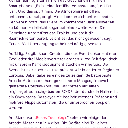
kleinen Bühne, Eltern filmen das Geschehen mit ihren
Smartphones. „Es ist eine familiäre Veranstaltung“, erklärt
Ivan. Und das spürt man. Die Atmosphäre ist offen,
entspannt, unaufgeregt. Viele kennen sich untereinander.
Der Verein hofft, das Event im kommenden Jahr ausweiten
zu können – vielleicht sogar auf eine zweite Halle. Die
Gemeinde unterstützt das Projekt und stellt die
Räumlichkeiten bereit. Leicht sei das nicht gewesen, sagt
Carlos. Viel Überzeugungsarbeit sei nötig gewesen.
Auffällig: Es gibt kaum Creator, die das Event dokumentieren.
Zwei oder drei Medienvertreter drehen kurze Beiträge, doch
mit unserem Kameraequipment stechen wir heraus. Die
Szene ist hier noch nicht so präsent wie in anderen Regionen
Europas. Dabei gäbe es einiges zu zeigen: Selbstgebaute
Arcade-Automaten, handgezeichnete Mangas, liebevoll
gestaltete Cosplay-Kostüme. Wir treffen auf einen
originalgetreu nachgebauten R2-D2, der durch die Halle rollt,
ein Chewbacca-Cosplayer mit beeindruckender Präsenz und
mehrere Flipperautomaten, die ununterbrochen bespielt
werden.
Am Stand von „
Roses Tecnològic
“ sehen wir einige der
Arcade-Maschinen in Aktion. Die Geräte sind Teil eines