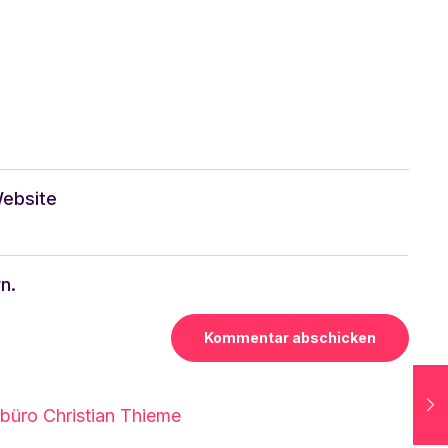
ebsite
n.
ebüro Christian Thieme