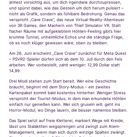
atmest vorsichtig aus, um dich irgendwie durchzupressen,
und spürst dabei, wie das Gestein um dich herum pulsiert –
nicht als Grafik, sondern als fühlbare Bedrohung. Genau das
verspricht „Cave Crave“, das neue Virtual-Reality-Abenteuer
von 3R Games, den Machern von Thief Simulator VR. Statt
flacher Räume mit aufgeklebtem Höhlen-Feeling gibt’s hier
krumme Tunnel, unheimliche Echos und die ständige Frage,
ob es noch klüger gewesen wäre, oben zu bleiben.
Am 26. Juni erscheint „Cave Crave“ zunächst für Meta Quest
– PSVR2-Spieler dürfen sich ab dem 10. Juli durch den Fels
arbeiten. Wer vorbestellt, zahlt weniger: 12,99 Dollar statt
14,99.
Drei Modi stehen zum Start bereit. Wer eine Geschichte
braucht, beginnt mit dem Story-Modus – ein zweites
Kartenpaket kommt bald kostenlos hinterher. Weniger Stress
verspricht der Tourist-Modus, in dem man erkundete Höhlen
einfach nur genießen kann. Wer sich gruseln will, geht ins
Horror-Modul, wo Dinge lauern, die besser namenlos bleiben.
Das Spiel setzt auf freie Kletterei, markiert Wege mit Kreide,
lässt uns Stalaktiten wegsprengen und zwingt zum Atem-
Management, wenn man sich durch winzige Spalten zwängt.