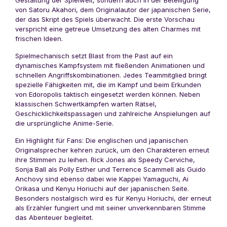
Gestaltung der Spielwelt, sondern auch in der Beteiligung
von Satoru Akahori, dem Originalautor der japanischen Serie,
der das Skript des Spiels überwacht. Die erste Vorschau
verspricht eine getreue Umsetzung des alten Charmes mit
frischen Ideen.
Spielmechanisch setzt Blast from the Past auf ein
dynamisches Kampfsystem mit fließenden Animationen und
schnellen Angriffskombinationen. Jedes Teammitglied bringt
spezielle Fähigkeiten mit, die im Kampf und beim Erkunden
von Edoropolis taktisch eingesetzt werden können. Neben
klassischen Schwertkämpfen warten Rätsel,
Geschicklichkeitspassagen und zahlreiche Anspielungen auf
die ursprüngliche Anime-Serie.
Ein Highlight für Fans: Die englischen und japanischen
Originalsprecher kehren zurück, um den Charakteren erneut
ihre Stimmen zu leihen. Rick Jones als Speedy Cerviche,
Sonja Ball als Polly Esther und Terrence Scammell als Guido
Anchovy sind ebenso dabei wie Kappei Yamaguchi, Ai
Orikasa und Kenyu Horiuchi auf der japanischen Seite.
Besonders nostalgisch wird es für Kenyu Horiuchi, der erneut
als Erzähler fungiert und mit seiner unverkennbaren Stimme
das Abenteuer begleitet.