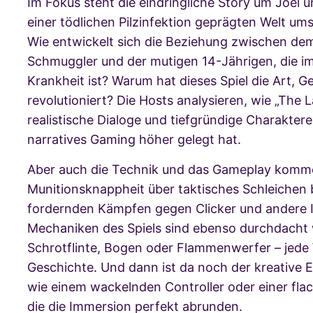
Im Fokus steht die eindringliche Story um Joel und
einer tödlichen Pilzinfektion geprägten Welt u
Wie entwickelt sich die Beziehung zwischen dem
Schmuggler und der mutigen 14-Jährigen, die 
Krankheit ist? Warum hat dieses Spiel die Art, G
revolutioniert? Die Hosts analysieren, wie „The 
realistische Dialoge und tiefgründige Charaktere
narratives Gaming höher gelegt hat.
Aber auch die Technik und das Gameplay komme
Munitionsknappheit über taktisches Schleichen b
fordernden Kämpfen gegen Clicker und andere In
Mechaniken des Spiels sind ebenso durchdacht
Schrotflinte, Bogen oder Flammenwerfer – jede 
Geschichte. Und dann ist da noch der kreative E
wie einem wackelnden Controller oder einer fl
die die Immersion perfekt abrunden.