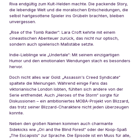
Riva endgültig zum Kult-Helden machte. Die packende Story,
die lebendige Welt und die moralischen Entscheidungen, die
selbst hartgesottene Spieler ins Grübeln brachten, bleiben
unvergessen.
„Rise of the Tomb Raider“: Lara Croft kehrte mit einem
cineastischen Abenteuer zurück, das nicht nur optisch,
sondern auch spielerisch Maßstäbe setzte.
Indie-Lieblinge wie „Undertale“: Mit seinem einzigartigen
Humor und den emotionalen Wendungen stach es besonders
hervor.
Doch nicht alles war Gold: „Assassin's Creed Syndicate“
spaltete die Meinungen. Während einige Fans das
viktorianische London lobten, fühlten sich andere von der
Serie entfremdet. Auch „Heroes of the Storm“ sorgte für
Diskussionen – ein ambitioniertes MOBA-Projekt von Blizzard,
das trotz seiner Blizzard-Charaktere nicht jeden überzeugen
konnte.
Neben den großen Namen kommen auch charmante
Sidekicks wie „Ori and the Blind Forest“ oder der Koop-Spaß
„The Escapists“ zur Sprache. Die Episode ist ein Muss für alle,