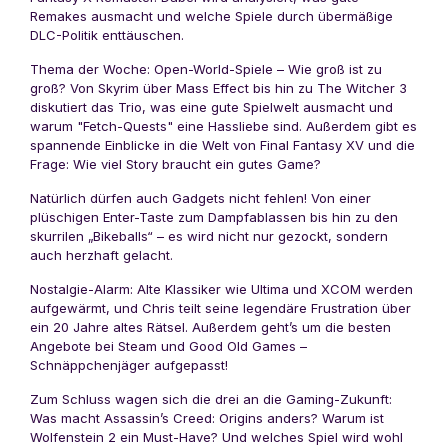
Remakes ausmacht und welche Spiele durch übermäßige
DLC-Politik enttäuschen.
Thema der Woche: Open-World-Spiele – Wie groß ist zu
groß? Von Skyrim über Mass Effect bis hin zu The Witcher 3
diskutiert das Trio, was eine gute Spielwelt ausmacht und
warum "Fetch-Quests" eine Hassliebe sind. Außerdem gibt es
spannende Einblicke in die Welt von Final Fantasy XV und die
Frage: Wie viel Story braucht ein gutes Game?
Natürlich dürfen auch Gadgets nicht fehlen! Von einer
plüschigen Enter-Taste zum Dampfablassen bis hin zu den
skurrilen „Bikeballs“ – es wird nicht nur gezockt, sondern
auch herzhaft gelacht.
Nostalgie-Alarm: Alte Klassiker wie Ultima und XCOM werden
aufgewärmt, und Chris teilt seine legendäre Frustration über
ein 20 Jahre altes Rätsel. Außerdem geht’s um die besten
Angebote bei Steam und Good Old Games –
Schnäppchenjäger aufgepasst!
Zum Schluss wagen sich die drei an die Gaming-Zukunft:
Was macht Assassin’s Creed: Origins anders? Warum ist
Wolfenstein 2 ein Must-Have? Und welches Spiel wird wohl