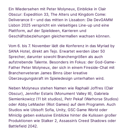
Ein Wiedersehen mit Peter Molyneux, Einblicke in Clair
Obscur: Expedition 33, The Alters und Kingdom Come:
Deliverance II – und das mitten in Lissabon: Die DevGAMM
Lisbon 2025 verspricht ein vielseitiges Line-up und eine
Plattform, auf der Spielideen, Karrieren und
Geschäftsbeziehungen gleichermaßen wachsen können.
Vom 6. bis 7. November lädt die Konferenz in das Myriad by
SANA Hotel, direkt am Tejo. Erwartet werden über 50
Sprecher, darunter sowohl Branchengrößen als auch
aufstrebende Talente. Besonders im Fokus: der God-Game-
Father Peter Molyneux, der sich in einem Fireside-Chat mit
Branchenveteran James Binns über kreative
Überzeugungskraft im Spieledesign unterhalten wird.
Neben Molyneux stehen Namen wie Raphaël Joffres (Clair
Obscur), Jennifer Estaris (Monument Valley III), Gabriela
Siemienkowicz (11 bit studios), Petr Pekař (Warhorse Studios)
oder Abby LeMaster (Riot Games) auf dem Programm. Auch
Studios wie Ubisoft Sofia, Unity, GSC Game World oder
Miniclip geben exklusive Einblicke hinter die Kulissen großer
Produktionen wie Stalker 2, Assassin’s Creed Shadows oder
Battlefield 2042.