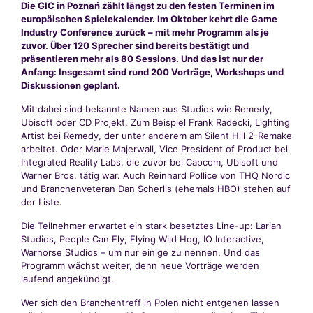
Die GIC in Poznań zählt längst zu den festen Terminen im
europäischen Spielekalender. Im Oktober kehrt die Game
Industry Conference zurück – mit mehr Programm als je
zuvor. Über 120 Sprecher sind bereits bestätigt und
präsentieren mehr als 80 Sessions. Und das ist nur der
Anfang: Insgesamt sind rund 200 Vorträge, Workshops und
Diskussionen geplant.
Mit dabei sind bekannte Namen aus Studios wie Remedy,
Ubisoft oder CD Projekt. Zum Beispiel Frank Radecki, Lighting
Artist bei Remedy, der unter anderem am Silent Hill 2-Remake
arbeitet. Oder Marie Majerwall, Vice President of Product bei
Integrated Reality Labs, die zuvor bei Capcom, Ubisoft und
Warner Bros. tätig war. Auch Reinhard Pollice von THQ Nordic
und Branchenveteran Dan Scherlis (ehemals HBO) stehen auf
der Liste.
Die Teilnehmer erwartet ein stark besetztes Line-up: Larian
Studios, People Can Fly, Flying Wild Hog, IO Interactive,
Warhorse Studios – um nur einige zu nennen. Und das
Programm wächst weiter, denn neue Vorträge werden
laufend angekündigt.
Wer sich den Branchentreff in Polen nicht entgehen lassen