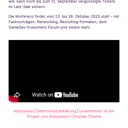
will, kann noch bis zum 12. September vergünstigte Tickets
im Late-Sale sichern.
Die Konferenz findet vom 23. bis 26. Oktober 2025 statt – mit
Fachvorträgen, Networking, Recruiting-Formaten, dem
GameDev Investment Forum und vielem mehr.
Impressum
|
Datenschutzerklärung
|
Levelmeister ist ein
Projekt vom Pressebüro Christian Thieme